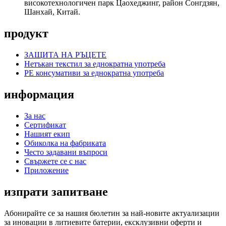
високотехнологичен парк Цаохеджинг, район Сонгдзян,
Шанхай, Китай.
продукт
ЗАЩИТА НА РЪЦЕТЕ
Нетъкан текстил за еднократна употреба
PE консумативи за еднократна употреба
информация
За нас
Сертификат
Нашият екип
Обиколка на фабриката
Често задавани въпроси
Свържете се с нас
Приложение
изпрати запитване
Абонирайте се за нашия бюлетин за най-новите актуализации
за иновации в литиевите батерии, ексклузивни оферти и