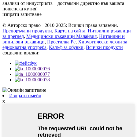
анализи от индустрията – доставяни директно във вашата
пощенска кутия!
изпрати запитване
© Авторско право - 2010-2025: Всички права запазени.
Препоръчани продукти
,
Карта на сайта
,
Нитрилни ръкавици
за преглед
,
Медицински ръкавици Малайзия
,
Нитрилни и
винилови ръкавици
,
Престилка Pe
,
Хирургически чехли за
еднократна употреба
,
Калъф за обувки
,
Всички продукти
социални връзки:
Изпрати имейл
x