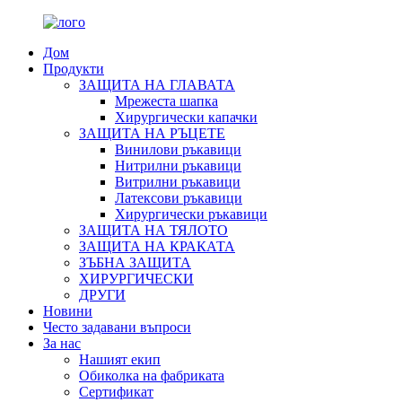
Дом
Продукти
ЗАЩИТА НА ГЛАВАТА
Мрежеста шапка
Хирургически капачки
ЗАЩИТА НА РЪЦЕТЕ
Винилови ръкавици
Нитрилни ръкавици
Витрилни ръкавици
Латексови ръкавици
Хирургически ръкавици
ЗАЩИТА НА ТЯЛОТО
ЗАЩИТА НА КРАКАТА
ЗЪБНА ЗАЩИТА
ХИРУРГИЧЕСКИ
ДРУГИ
Новини
Често задавани въпроси
За нас
Нашият екип
Обиколка на фабриката
Сертификат