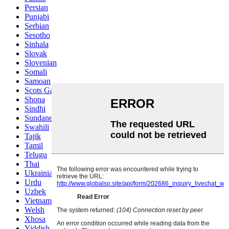
Persian
Punjabi
Serbian
Sesotho
Sinhala
Slovak
Slovenian
Somali
Samoan
Scots Gaelic
Shona
Sindhi
Sundanese
Swahili
Tajik
Tamil
Telugu
Thai
Ukrainian
Urdu
Uzbek
Vietnamese
Welsh
Xhosa
Yiddish