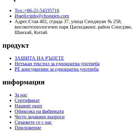
Тел.:
+86-21-54335716
Имейл:
info@chongjen.com
Адрес:
Стая 402, сграда 37, улица Синджуан № 258,
високотехнологичен парк Цаохеджинг, район Сонгдзян,
Шанхай, Китай.
продукт
ЗАЩИТА НА РЪЦЕТЕ
Нетъкан текстил за еднократна употреба
PE консумативи за еднократна употреба
информация
За нас
Сертификат
Нашият екип
Обиколка на фабриката
Често задавани въпроси
Свържете се с нас
Приложение