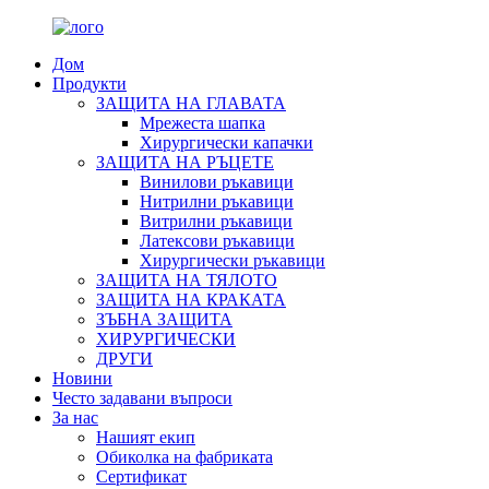
Дом
Продукти
ЗАЩИТА НА ГЛАВАТА
Мрежеста шапка
Хирургически капачки
ЗАЩИТА НА РЪЦЕТЕ
Винилови ръкавици
Нитрилни ръкавици
Витрилни ръкавици
Латексови ръкавици
Хирургически ръкавици
ЗАЩИТА НА ТЯЛОТО
ЗАЩИТА НА КРАКАТА
ЗЪБНА ЗАЩИТА
ХИРУРГИЧЕСКИ
ДРУГИ
Новини
Често задавани въпроси
За нас
Нашият екип
Обиколка на фабриката
Сертификат