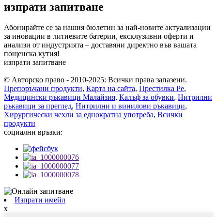
изпрати запитване
Абонирайте се за нашия бюлетин за най-новите актуализации
за иновации в литиевите батерии, ексклузивни оферти и
анализи от индустрията – доставяни директно във вашата
пощенска кутия!
изпрати запитване
© Авторско право - 2010-2025: Всички права запазени.
Препоръчани продукти
,
Карта на сайта
,
Престилка Pe
,
Медицински ръкавици Малайзия
,
Калъф за обувки
,
Нитрилни
ръкавици за преглед
,
Нитрилни и винилови ръкавици
,
Хирургически чехли за еднократна употреба
,
Всички
продукти
социални връзки:
Изпрати имейл
x