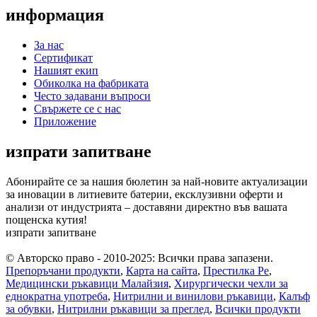
информация
За нас
Сертификат
Нашият екип
Обиколка на фабриката
Често задавани въпроси
Свържете се с нас
Приложение
изпрати запитване
Абонирайте се за нашия бюлетин за най-новите актуализации
за иновации в литиевите батерии, ексклузивни оферти и
анализи от индустрията – доставяни директно във вашата
пощенска кутия!
изпрати запитване
© Авторско право - 2010-2025: Всички права запазени.
Препоръчани продукти
,
Карта на сайта
,
Престилка Pe
,
Медицински ръкавици Малайзия
,
Хирургически чехли за
еднократна употреба
,
Нитрилни и винилови ръкавици
,
Калъф
за обувки
,
Нитрилни ръкавици за преглед
,
Всички продукти