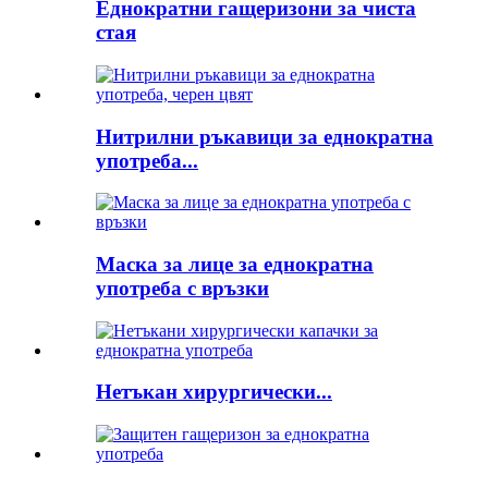
Еднократни гащеризони за чиста
стая
Нитрилни ръкавици за еднократна
употреба...
Маска за лице за еднократна
употреба с връзки
Нетъкан хирургически...