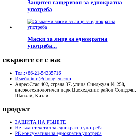
Защитен гащеризон за еднократна
употреба
Маски за лице за еднократна
употреба...
свържете се с нас
Тел.:
+86-21-54335716
Имейл:
info@chongjen.com
Адрес:
Стая 402, сграда 37, улица Синджуан № 258,
високотехнологичен парк Цаохеджинг, район Сонгдзян,
Шанхай, Китай.
продукт
ЗАЩИТА НА РЪЦЕТЕ
Нетъкан текстил за еднократна употреба
PE консумативи за еднократна употреба