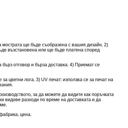
а мострата ще бъде съобразена с вашия дизайн. 2)
бъде възстановена или ще бъде платена според
 бърз отговор и бърза доставка. 4) Приемат се
за цветни лога. 3) UV печат: използва се за печат на
вания.
роизводството, за да можете да видите как поръчката
ки видове разходи по време на доставката и да
еме.
фабрика, цена.