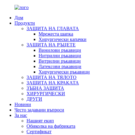
Дом
Продукти
ЗАЩИТА НА ГЛАВАТА
Мрежеста шапка
Хирургически капачки
ЗАЩИТА НА РЪЦЕТЕ
Винилови ръкавици
Нитрилни ръкавици
Витрилни ръкавици
Латексови ръкавици
Хирургически ръкавици
ЗАЩИТА НА ТЯЛОТО
ЗАЩИТА НА КРАКАТА
ЗЪБНА ЗАЩИТА
ХИРУРГИЧЕСКИ
ДРУГИ
Новини
Често задавани въпроси
За нас
Нашият екип
Обиколка на фабриката
Сертификат