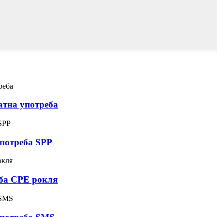
атна употреба
употреба SPP
еба CPE рокля