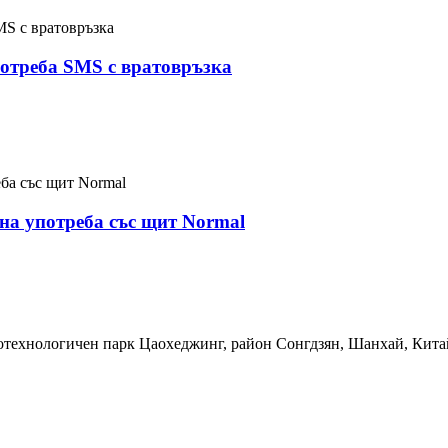
отреба SMS с вратовръзка
на употреба със щит Normal
котехнологичен парк Цаохеджинг, район Сонгдзян, Шанхай, Кита