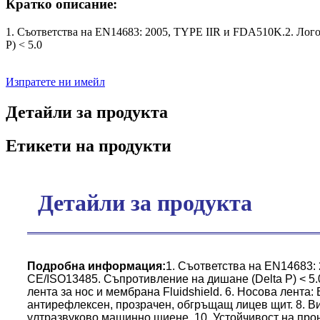
Кратко описание:
1. Съответства на EN14683: 2005, TYPE IIR и FDA510K.2. Лого
P) < 5.0
Изпратете ни имейл
Детайли за продукта
Етикети на продукти
Детайли за продукта
Подробна информация:
1. Съответства на EN14683: 
CE/ISO13485. Съпротивление на дишане (Delta P) < 5.
лента за нос и мембрана Fluidshield. 6. Носова лента
антирефлексен, прозрачен, обгръщащ лицев щит. 8. Ви
ултразвуково машинно шиене. 10. Устойчивост на про