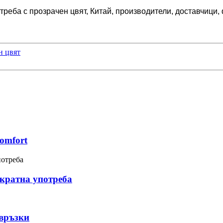
реба с прозрачен цвят, Китай, производители, доставчици, 
н цвят
omfort
кратна употреба
 връзки