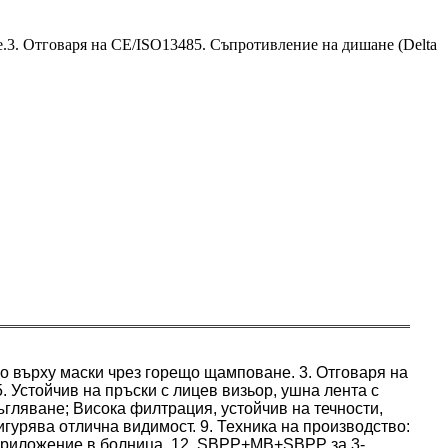
.3. Отговаря на CE/ISO13485. Съпротивление на дишане (Delta
о върху маски чрез горещо щамповане. 3. Отговаря на
 Устойчив на пръски с лицев визьор, ушна лента с
мъгляване; Висока филтрация, устойчив на течности,
гурява отлична видимост. 9. Техника на производство:
 приложение в болница. 12. SBPP+MB+SBPP за 3-