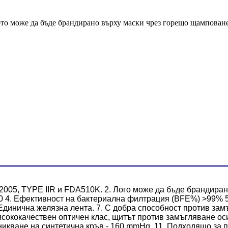
то може да бъде брандирано върху маски чрез горещо щамповане
2005, TYPE IIR и FDA510K. 2. Лого може да бъде брандиран
0 4. Ефективност на бактериална филтрация (BFE%) >99% 5.
: Единична желязна лента. 7. С добра способност против за
сококачествен оптичен клас, щитът против замъгляване оси
никване на синтетична кръв - 160 mmHg. 11. Подходящо за