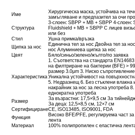
Хирургическа маска, устойчива на теч
Име
замъгляване и предпазител за очи пр
3-слоен: SBPP + MB + SBPP 4-слоен:
Структура
Fluidshield + MB + SBPP С лицев визь
или без
Стил
Ушна примка/връзка
Единична тел за нос Двойна тел за но
Щипка за нос
нос Алуминиева щипка за нос
Цвят
Бяло/синьо/зелено/жълто/по заявка
1. Съответства на стандарта EN14683
на филтриране на бактерии (BFE) > 9
размер 3.0μm 3. Ниско съпротивление
Характеристика
Уникална устойчивост на повърхностн
5. Недразнещ 6. Без стъклени влакна 
накрайник за нос за лесна употреба 8.
еднократна употреба
За възрастни: 17,5×9,5 см За тийнейд
Размер
За деца: 12,5×8,5 см, 12×7 см
Сертифициране
CE, ISO13485, ISO9001, FDA
Високо BFE/PFE, регулируема част за
Функция
лента
Материал
100% полипропилен с еластична лент