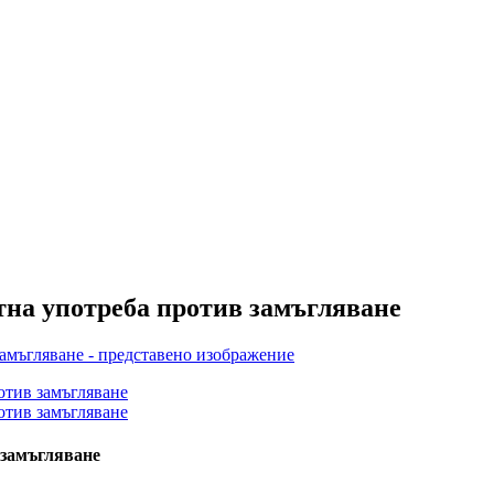
тна употреба против замъгляване
 замъгляване