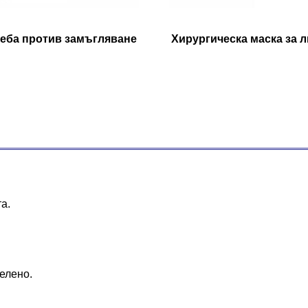
реба против замъгляване
Хирургическа маска за 
а.
зелено.