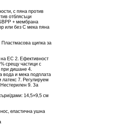
ности, с пяна против
отив отблясъци
 SBPP + мембрана
ор или без С мека пяна
с Пластмасова щипка за
 на ЕС 2. Ефективност
9% срещу частици с
 при дишане 4.
а вода и мека подплата
и латекс 7. Регулируем
 Нестерилен 9. За
жъри/дами: 14,5×9,5 см
 нос, еластична ушна
а