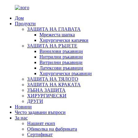
Дом
Продукти
ЗАЩИТА НА ГЛАВАТА
Мрежеста шапка
Хирургически капачки
ЗАЩИТА НА РЪЦЕТЕ
Винилови ръкавици
Нитрилни ръкавици
Витрилни ръкавици
Латексови ръкавици
Хирургически ръкавици
ЗАЩИТА НА ТЯЛОТО
ЗАЩИТА НА КРАКАТА
ЗЪБНА ЗАЩИТА
ХИРУРГИЧЕСКИ
ДРУГИ
Новини
Често задавани въпроси
За нас
Нашият екип
Обиколка на фабриката
Сертификат