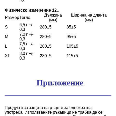
Физическо измерение 12
„
Дължина
Ширина на дланта
Размер
Тегло
(мм)
(мм)
6,5 г +/-
S
280±5
85±5
0,3
7,0 г +/-
M
280±5
95±5
0,3
7,5 г +/-
L
280±5
105±5
0,3
8,0 г +/-
XL
280±5
115±5
0,3
Приложение
Продукти за защита на ръцете за еднократна
употреба. Използваните ръкавици не трябва да се