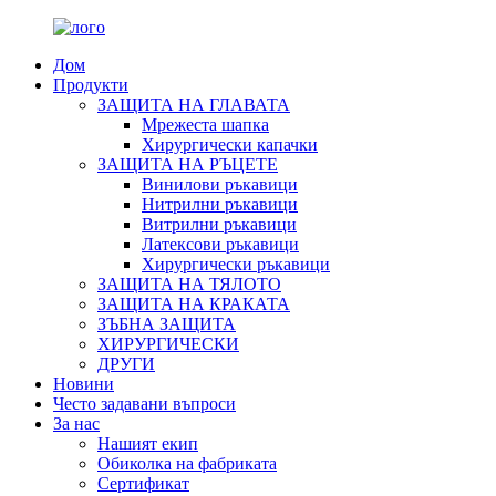
Дом
Продукти
ЗАЩИТА НА ГЛАВАТА
Мрежеста шапка
Хирургически капачки
ЗАЩИТА НА РЪЦЕТЕ
Винилови ръкавици
Нитрилни ръкавици
Витрилни ръкавици
Латексови ръкавици
Хирургически ръкавици
ЗАЩИТА НА ТЯЛОТО
ЗАЩИТА НА КРАКАТА
ЗЪБНА ЗАЩИТА
ХИРУРГИЧЕСКИ
ДРУГИ
Новини
Често задавани въпроси
За нас
Нашият екип
Обиколка на фабриката
Сертификат