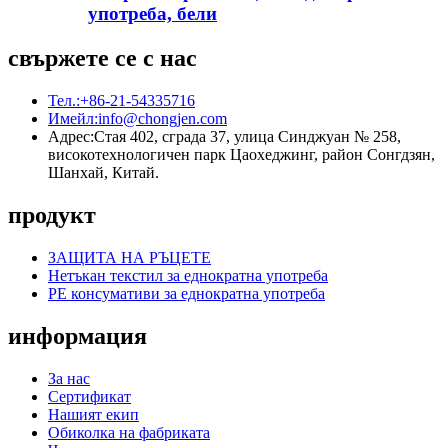
употреба, бели
свържете се с нас
Тел.:
+86-21-54335716
Имейл:
info@chongjen.com
Адрес:
Стая 402, сграда 37, улица Синджуан № 258,
високотехнологичен парк Цаохеджинг, район Сонгдзян,
Шанхай, Китай.
продукт
ЗАЩИТА НА РЪЦЕТЕ
Нетъкан текстил за еднократна употреба
PE консумативи за еднократна употреба
информация
За нас
Сертификат
Нашият екип
Обиколка на фабриката