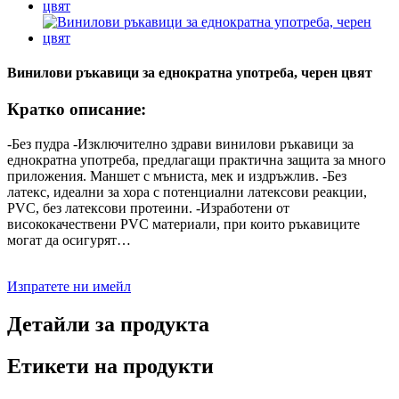
Винилови ръкавици за еднократна употреба, черен цвят
Кратко описание:
-Без пудра -Изключително здрави винилови ръкавици за
еднократна употреба, предлагащи практична защита за много
приложения. Маншет с мъниста, мек и издръжлив. -Без
латекс, идеални за хора с потенциални латексови реакции,
PVC, без латексови протеини. -Изработени от
висококачествени PVC материали, при които ръкавиците
могат да осигурят…
Изпратете ни имейл
Детайли за продукта
Етикети на продукти