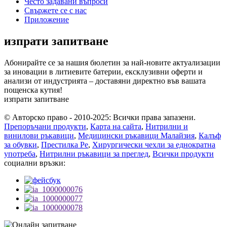
Често задавани въпроси
Свържете се с нас
Приложение
изпрати запитване
Абонирайте се за нашия бюлетин за най-новите актуализации
за иновации в литиевите батерии, ексклузивни оферти и
анализи от индустрията – доставяни директно във вашата
пощенска кутия!
изпрати запитване
© Авторско право - 2010-2025: Всички права запазени.
Препоръчани продукти
,
Карта на сайта
,
Нитрилни и
винилови ръкавици
,
Медицински ръкавици Малайзия
,
Калъф
за обувки
,
Престилка Pe
,
Хирургически чехли за еднократна
употреба
,
Нитрилни ръкавици за преглед
,
Всички продукти
социални връзки: