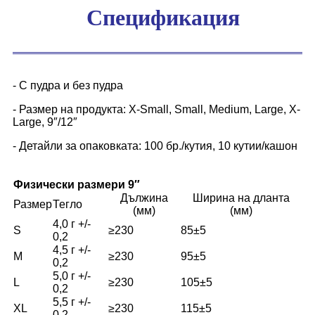
Спецификация
- С пудра и без пудра
- Размер на продукта: X-Small, Small, Medium, Large, X-
Large, 9″/12″
- Детайли за опаковката: 100 бр./кутия, 10 кутии/кашон
Физически размери 9″
Дължина
Ширина на дланта
Размер
Тегло
(мм)
(мм)
4,0 г +/-
S
≥230
85±5
0,2
4,5 г +/-
M
≥230
95±5
0,2
5,0 г +/-
L
≥230
105±5
0,2
5,5 г +/-
XL
≥230
115±5
0,2