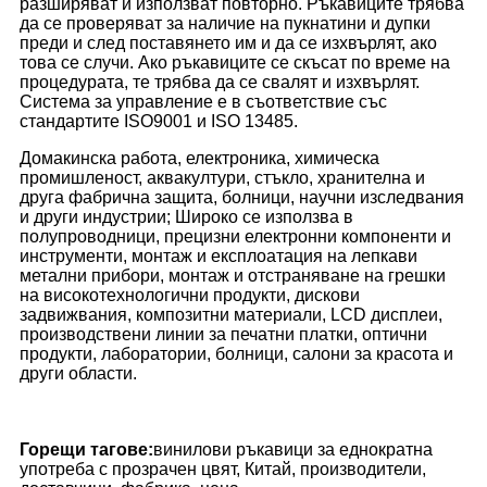
разширяват и използват повторно. Ръкавиците трябва
да се проверяват за наличие на пукнатини и дупки
преди и след поставянето им и да се изхвърлят, ако
това се случи. Ако ръкавиците се скъсат по време на
процедурата, те трябва да се свалят и изхвърлят.
Система за управление е в съответствие със
стандартите ISO9001 и ISO 13485.
Домакинска работа, електроника, химическа
промишленост, аквакултури, стъкло, хранителна и
друга фабрична защита, болници, научни изследвания
и други индустрии; Широко се използва в
полупроводници, прецизни електронни компоненти и
инструменти, монтаж и експлоатация на лепкави
метални прибори, монтаж и отстраняване на грешки
на високотехнологични продукти, дискови
задвижвания, композитни материали, LCD дисплеи,
производствени линии за печатни платки, оптични
продукти, лаборатории, болници, салони за красота и
други области.
Горещи тагове:
винилови ръкавици за еднократна
употреба с прозрачен цвят, Китай, производители,