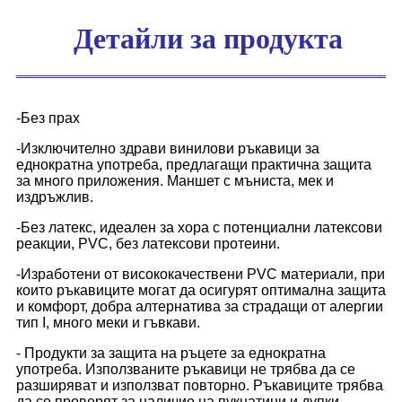
Детайли за продукта
-Без прах
-Изключително здрави винилови ръкавици за
еднократна употреба, предлагащи практична защита
за много приложения. Маншет с мъниста, мек и
издръжлив.
-Без латекс, идеален за хора с потенциални латексови
реакции, PVC, без латексови протеини.
-Изработени от висококачествени PVC материали, при
които ръкавиците могат да осигурят оптимална защита
и комфорт, добра алтернатива за страдащи от алергии
тип I, много меки и гъвкави.
- Продукти за защита на ръцете за еднократна
употреба. Използваните ръкавици не трябва да се
разширяват и използват повторно. Ръкавиците трябва
да се проверят за наличие на пукнатини и дупки,