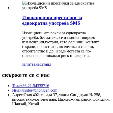
Изолационни престилки за
еднократна употреба SMS
Изолационните рокли за еднократна
употреба, без латекс, се използват широко
във всяка индустрия, като болници, контакт
с храни, почистване, козметика и салони,
строителство и др. Предимствата са по-
ниска цена и никакъв риск от алергии.
запитване
детайл
свържете се с нас
Тел.:
+86-21-54335716
Имейл:
info@chongjen.com
Адрес:
Стая 402, сграда 37, улица Синджуан № 258,
високотехнологичен парк Цаохеджинг, район Сонгдзян,
Шанхай, Китай.