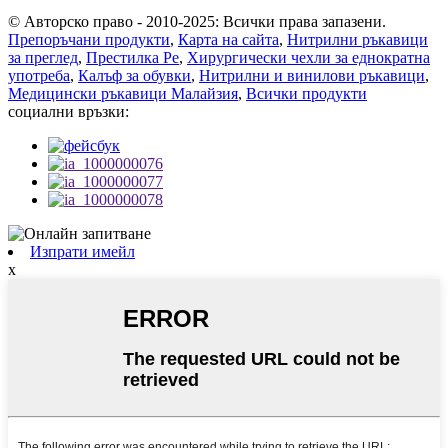
© Авторско право - 2010-2025: Всички права запазени.
Препоръчани продукти
,
Карта на сайта
,
Нитрилни ръкавици
за преглед
,
Престилка Pe
,
Хирургически чехли за еднократна
употреба
,
Калъф за обувки
,
Нитрилни и винилови ръкавици
,
Медицински ръкавици Малайзия
,
Всички продукти
социални връзки:
Изпрати имейл
x