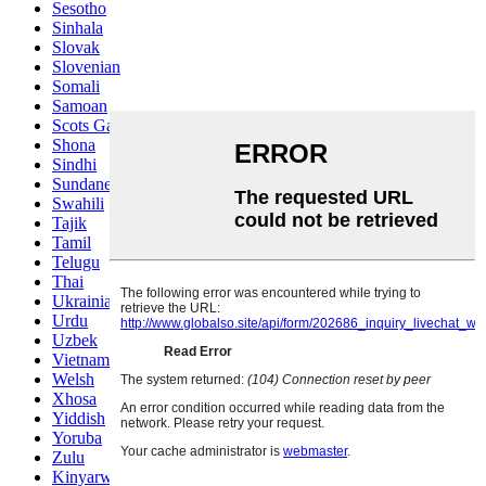
Sesotho
Sinhala
Slovak
Slovenian
Somali
Samoan
Scots Gaelic
Shona
Sindhi
Sundanese
Swahili
Tajik
Tamil
Telugu
Thai
Ukrainian
Urdu
Uzbek
Vietnamese
Welsh
Xhosa
Yiddish
Yoruba
Zulu
Kinyarwanda