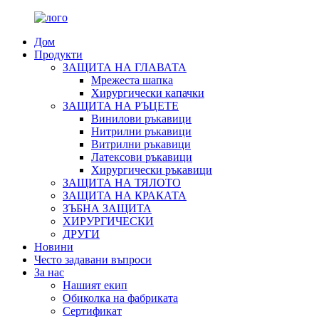
Дом
Продукти
ЗАЩИТА НА ГЛАВАТА
Мрежеста шапка
Хирургически капачки
ЗАЩИТА НА РЪЦЕТЕ
Винилови ръкавици
Нитрилни ръкавици
Витрилни ръкавици
Латексови ръкавици
Хирургически ръкавици
ЗАЩИТА НА ТЯЛОТО
ЗАЩИТА НА КРАКАТА
ЗЪБНА ЗАЩИТА
ХИРУРГИЧЕСКИ
ДРУГИ
Новини
Често задавани въпроси
За нас
Нашият екип
Обиколка на фабриката
Сертификат